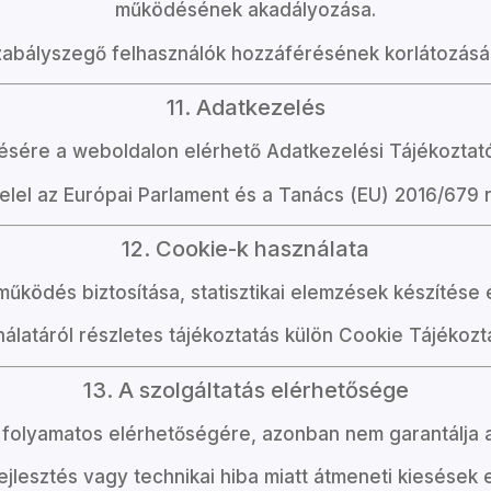
működésének akadályozása.
 szabályszegő felhasználók hozzáférésének korlátozás
11. Adatkezelés
ésére a weboldalon elérhető Adatkezelési Tájékoztató
lel az Európai Parlament és a Tanács (EU) 2016/679
12. Cookie-k használata
űködés biztosítása, statisztikai elemzések készítése 
álatáról részletes tájékoztatás külön Cookie Tájékozt
13. A szolgáltatás elérhetősége
tás folyamatos elérhetőségére, azonban nem garantálj
ejlesztés vagy technikai hiba miatt átmeneti kiesések 