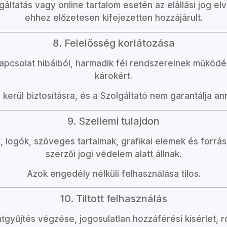
lgáltatás vagy online tartalom esetén az elállási jog 
ehhez előzetesen kifejezetten hozzájárult.
8. Felelősség korlátozása
etkapcsolat hibáiból, harmadik fél rendszereinek műkö
károkért.
an kerül biztosításra, és a Szolgáltató nem garantálja
9. Szellemi tulajdon
 logók, szöveges tartalmak, grafikai elemek és forrás
szerzői jogi védelem alatt állnak.
Azok engedély nélküli felhasználása tilos.
10. Tiltott felhasználás
atgyűjtés végzése, jogosulatlan hozzáférési kísérlet, r