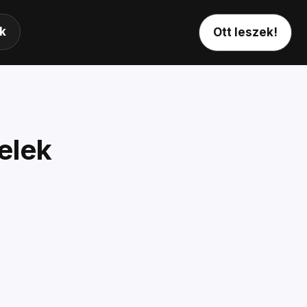
k
Ott leszek!
elek