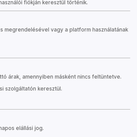
asználói fiókján keresztül történik.
tatás megrendelésével vagy a platform használatának
uttó árak, amennyiben másként nincs feltüntetve.
si szolgáltatón keresztül.
apos elállási jog.