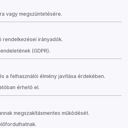
ára vagy megszüntetésére.
 rendelkezései irányadók.
 rendeletének (GDPR).
és a felhasználói élmény javítása érdekében.
atóban érhető el.
a annak megszakításmentes működését.
előfordulhatnak.