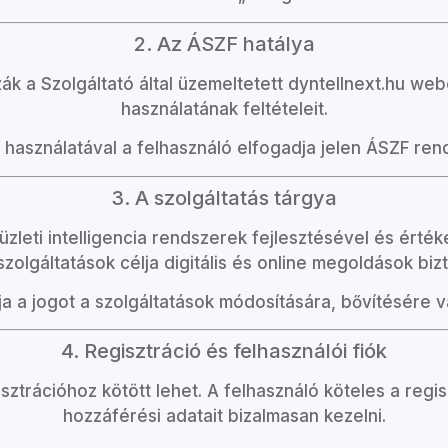
2. Az ÁSZF hatálya
ák a Szolgáltató által üzemeltetett
dyntellnext.hu
webol
használatának feltételeit.
használatával a felhasználó elfogadja jelen ÁSZF ren
3. A szolgáltatás tárgya
s üzleti intelligencia rendszerek fejlesztésével és ért
zolgáltatások célja digitális és online megoldások biz
tja a jogot a szolgáltatások módosítására, bővítésére
4. Regisztráció és felhasználói fiók
sztrációhoz kötött lehet. A felhasználó köteles a regi
hozzáférési adatait bizalmasan kezelni.