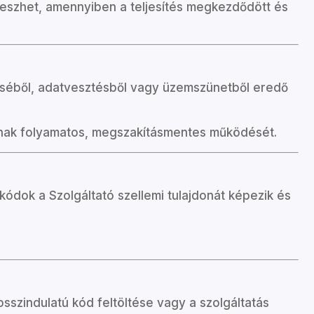
elveszhet, amennyiben a teljesítés megkezdődött és
déséből, adatvesztésből vagy üzemszünetből eredő
 annak folyamatos, megszakításmentes működését.
kódok a Szolgáltató szellemi tulajdonát képezik és
osszindulatú kód feltöltése vagy a szolgáltatás