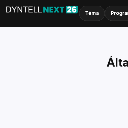
Téma
Progra
Ált