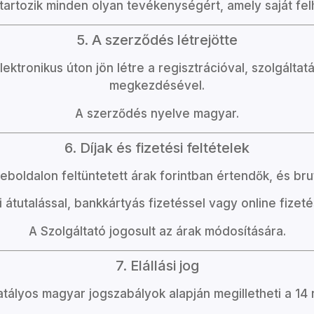
tartozik minden olyan tevékenységért, amely saját felh
5. A szerződés létrejötte
lektronikus úton jön létre a regisztrációval, szolgál
megkezdésével.
A szerződés nyelve magyar.
6. Díjak és fizetési feltételek
weboldalon feltüntetett árak forintban értendők, és br
 átutalással, bankkártyás fizetéssel vagy online fizeté
A Szolgáltató jogosult az árak módosítására.
7. Elállási jog
tályos magyar jogszabályok alapján megilletheti a 14 n