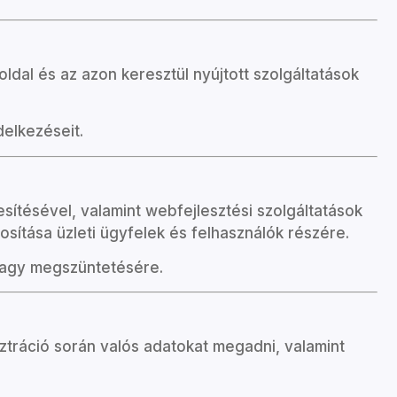
dal és az azon keresztül nyújtott szolgáltatások
delkezéseit.
ékesítésével, valamint webfejlesztési szolgáltatások
tosítása üzleti ügyfelek és felhasználók részére.
 vagy megszüntetésére.
sztráció során valós adatokat megadni, valamint