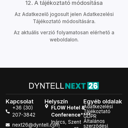
12. A tájékoztató módosítása
Az Adatkezelő jogosult jelen Adatkezelési
Tájékoztató módosítására.
Az aktuális verzió folyamatosan elérhető a
weboldalon.
Kapcsolat
Helyszín
Egyéb oldalak
Adatkezelési
+36 (30)
FLOW Hotel &
Tájékoztató
207-3842
Conference****
GDPR
Általános
Inárcs, Szent
next26@dyntell.com
szerződési