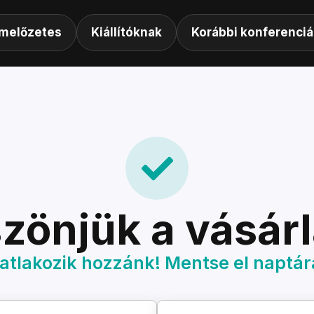
melőzetes
Kiállítóknak
Korábbi konferenciá
zönjük a vásárl
atlakozik hozzánk! Mentse el naptár