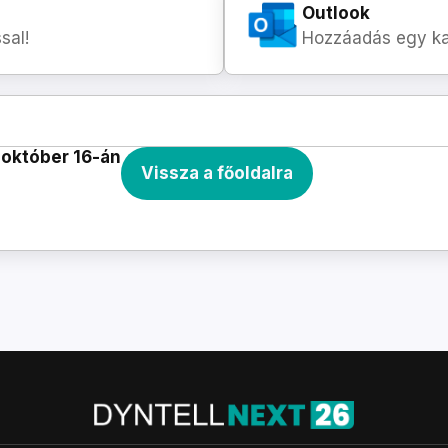
Outlook
sal!
Hozzáadás egy kat
 október 16-án
Vissza a főoldalra