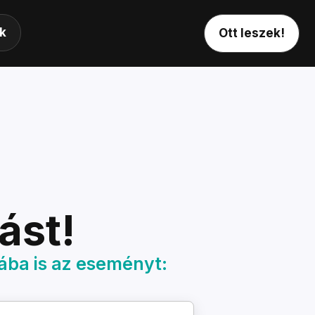
k
Ott leszek!
ást!
ába is az eseményt: