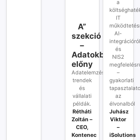
a
költséghaté
IT
A”
működtetésr
AI-
szekció
integrációró
–
és
Adatokból
NIS2
előny
megfelelésr
Adatelemzési
–
trendek
gyakorlati
és
tapasztalat
vállalati
az
példák.
élvonalból
Rétháti
Juhász
Zoltán –
Viktor
CEO,
–
Kontenec
iSolutions