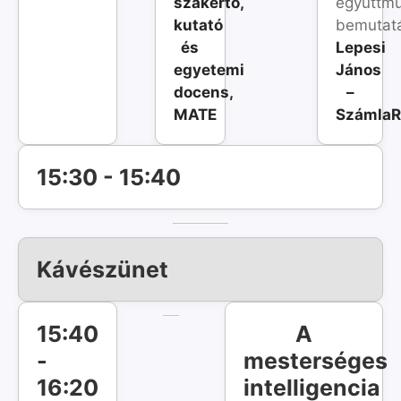
szakértő,
együttm
kutató
bemutat
és
Lepesi
egyetemi
János
docens,
–
MATE
SzámlaR
15:30 - 15:40
Kávészünet
15:40
A
-
mesterséges
16:20
intelligencia