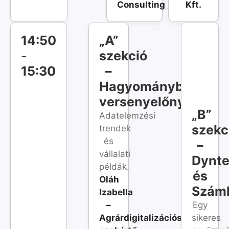
Consulting
Kft.
14:50
„A”
-
szekció
15:30
–
Hagyományból
versenyelőny
„B”
Adatelemzési
szekc
trendek
és
–
vállalati
Dynte
példák.
és
Oláh
Szám
Izabella
–
Egy
Agrárdigitalizációs
sikeres