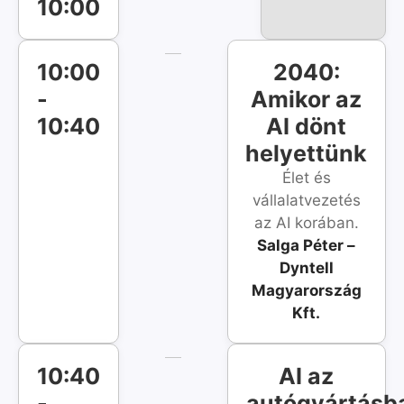
10:00
10:00
2040:
-
Amikor az
10:40
AI dönt
helyettünk
Élet és
vállalatvezetés
az AI korában.
Salga Péter –
Dyntell
Magyarország
Kft.
10:40
AI az
-
autógyártásb