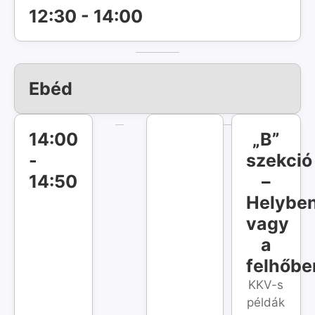
12:30 - 14:00
Ebéd
14:00
„B”
-
szekció
14:50
–
Helybe
vagy
a
felhőb
KKV-s
példák