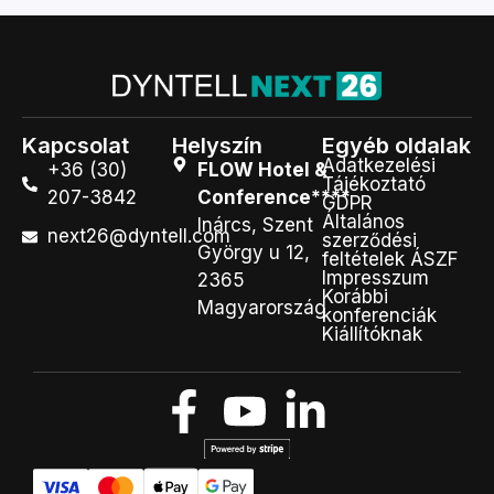
Kapcsolat
Helyszín
Egyéb oldalak
Adatkezelési
+36 (30)
FLOW Hotel &
Tájékoztató
207-3842
Conference****
GDPR
Általános
Inárcs, Szent
next26@dyntell.com
szerződési
György u 12,
feltételek ÁSZF
Impresszum
2365
Korábbi
Magyarország
konferenciák
Kiállítóknak