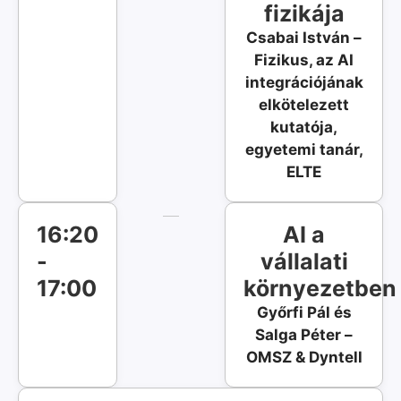
fizikája
Csabai István –
Fizikus, az AI
integrációjának
elkötelezett
kutatója,
egyetemi tanár,
ELTE
16:20
AI a
-
vállalati
17:00
környezetben
Győrfi Pál és
Salga Péter –
OMSZ & Dyntell